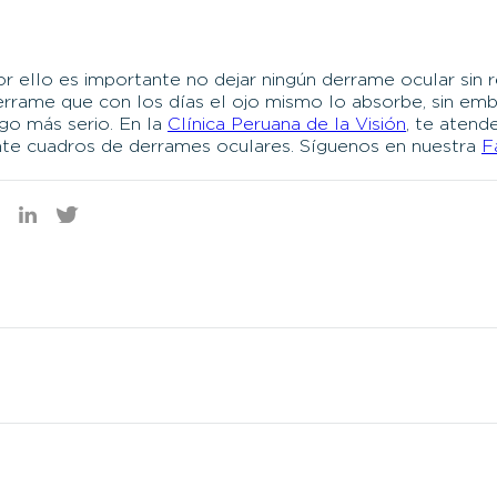
r ello es importante no dejar ningún derrame ocular sin r
errame que con los días el ojo mismo lo absorbe, sin em
go más serio. En la
Clínica Peruana de la Visión
, te atend
nte cuadros de derrames oculares. Síguenos en nuestra
F