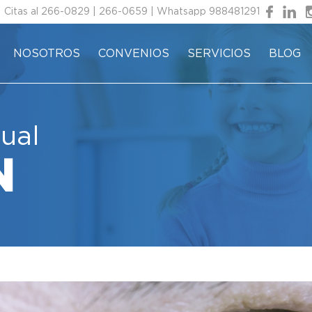
Citas al
266-0829
|
266-0659
| Whatsapp
988481291
NOSOTROS
CONVENIOS
SERVICIOS
BLOG
sual
N