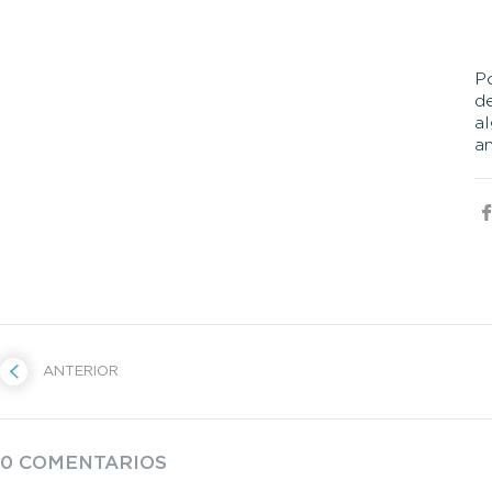
Po
d
al
a
ANTERIOR
0 COMENTARIOS