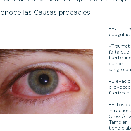
nsación de la presencia de un cuerpo extraño en el ojo.
onoce las Causas probables
•Haber in
coagulaci
•Traumati
falta que
fuerte: i
puede de
sangre en 
•Elevacio
provocad
fuertes q
•Estos de
infrecuen
(presión a
También 
tiene diab