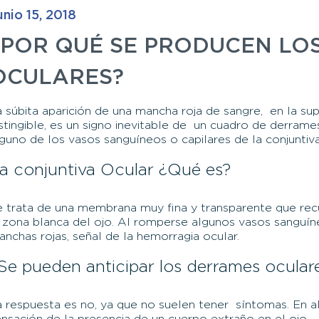
unio
15,
2018
¿POR QUÉ SE PRODUCEN LO
OCULARES?
 súbita aparición de una mancha roja de sangre, en la su
stingible, es un signo inevitable de un cuadro de derram
guno de los vasos sanguíneos o capilares de la conjuntiva
a conjuntiva Ocular ¿Qué es?
e trata de una membrana muy fina y transparente que recu
a zona blanca del ojo. Al romperse algunos vasos sangu
nchas rojas, señal de la hemorragia ocular.
Se pueden anticipar los derrames ocular
a respuesta es no, ya que no suelen tener síntomas. En