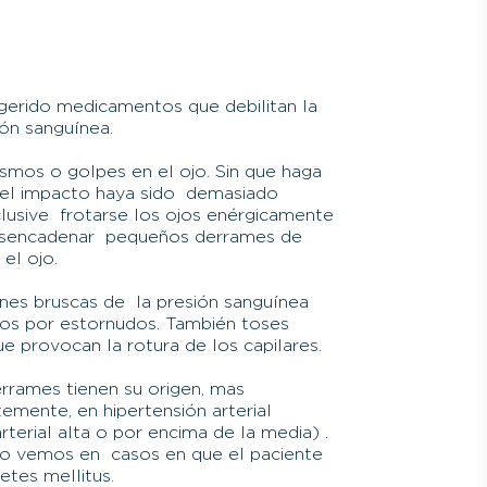
gerido medicamentos que debilitan la
ón sanguínea.
smos o golpes en el ojo. Sin que haga
 el impacto haya sido demasiado
nclusive frotarse los ojos enérgicamente
sencadenar pequeños derrames de
el ojo.
nes bruscas de la presión sanguínea
os por estornudos. También toses
ue provocan la rotura de los capilares.
rrames tienen su origen, mas
temente, en hipertensión arterial
rterial alta o por encima de la media) .
lo vemos en casos en que el paciente
etes mellitus.