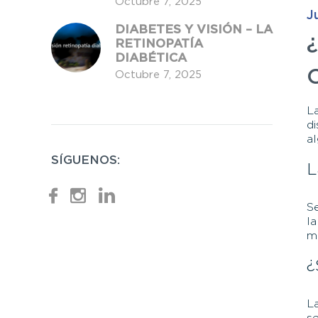
Octubre
7,
2025
J
DIABETES Y VISIÓN – LA
RETINOPATÍA
DIABÉTICA
Octubre
7,
2025
La
di
al
SÍGUENOS:
L
S
l
ma
¿
L